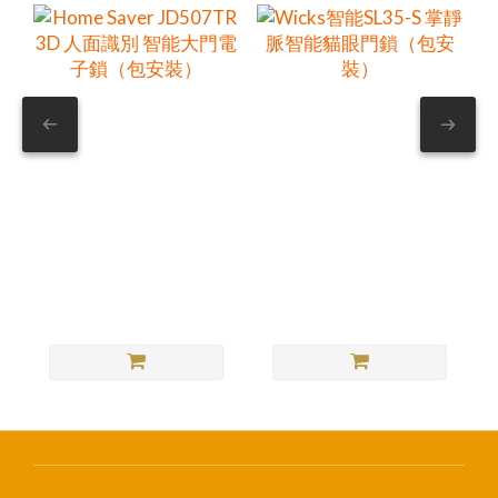
Home Saver JD507TR
Wicks智能SL35-S 掌
3D 人面識別 智能大門
靜脈智能貓眼門鎖
電子鎖（包安裝）
（包安裝）
HK$4,480.00
HK$5,290.00