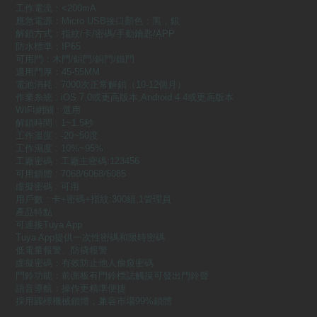
工作電流：<200mA
應急電源：Micro USB接口顏色：黑，銀
解鎖方式：指紋/卡/密碼/手動鑰匙/APP
防水標準：IP65
可用門：木門/鋁門/銅門/鐵門
適用門厚：45-55MM
電池消耗 : 7000次正常解鎖（10-12個月）
作業糸統 : iOS 7.0或更高版本,Android 4.4或更高版本
WIFI網關 : 選用
解鎖時間 : 1~1.5秒
工作溫度 : -20~50度
工作濕度 : 10%~95%
工廠密碼 : 工廠主密碼:123456
可用鎖體 : 7068/6068/6085
虛擬密碼 : 可用
用戶數 : 卡+密碼+指紋:300組,1管理員
產品特點
可連接Tuya App
Tuya App提供一次性密碼和限時密碼
低電量報警、防撬報警
虛擬密碼：有效防止他人偷窺密碼
門鈴功能：前面板有門鈴標誌觸摸可發出門鈴聲
語音導航：操作更精準便捷
採用國標機械鎖體，兼容市場99%鎖體