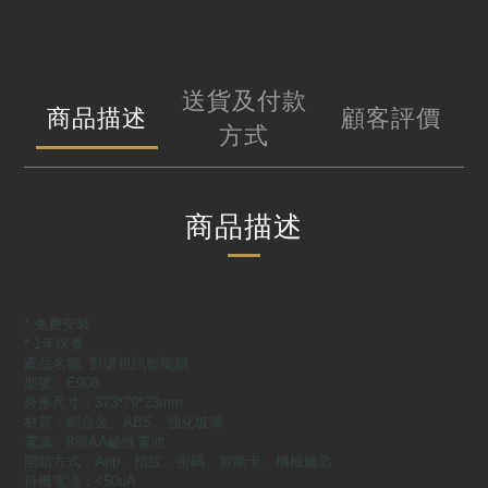
送貨及付款
商品描述
顧客評價
方式
商品描述
* 免費安裝
* 1年保養
產品名稱: 對講視訊智能鎖
型號：E908
外形尺寸：373*79*23mm
材質：鋁合金、ABS、強化玻璃
電源：8節AA鹼性電池
開鎖方式：App、指紋、密碼、智能卡、機械鑰匙
待機電流：<50uA