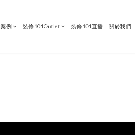
計案例
裝修101Outlet
裝修101直播
關於我們
九龍區 501-999呎