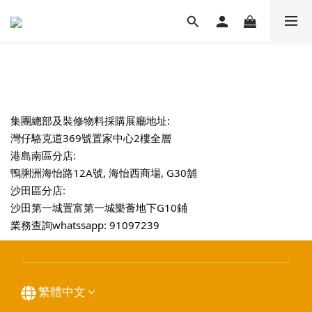
商店介紹
集團總部及裝修物料採購展廳地址:
灣仔駱克道369號置家中心2樓全層
港島南區分店:
鴨脷洲海怡路12A號, 海怡西商場, G30舖
沙田區分店:
沙田第一城置富第一城樂薈地下G10鋪
業務查詢whatssapp: 91097239
繁體中文