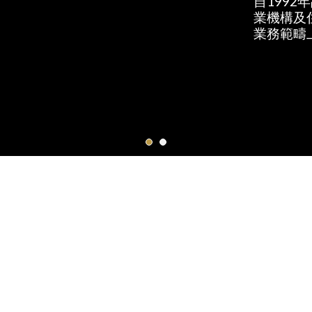
自199
業機構及
業務範疇上