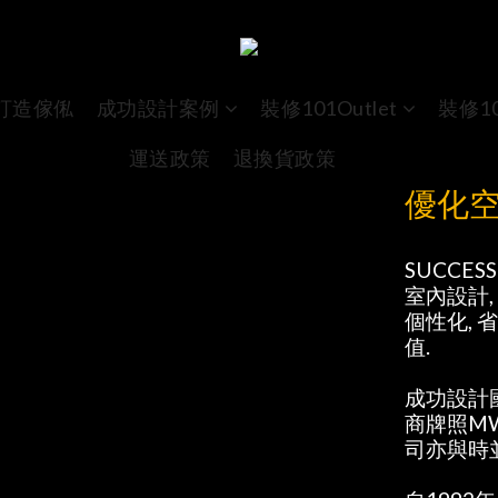
訂造傢俬
成功設計案例
裝修101Outlet
裝修1
運送政策
退換貨政策
優化
SUCCE
室內設計,
個性化,
值.
成功設計
商牌照MW
司亦與時並